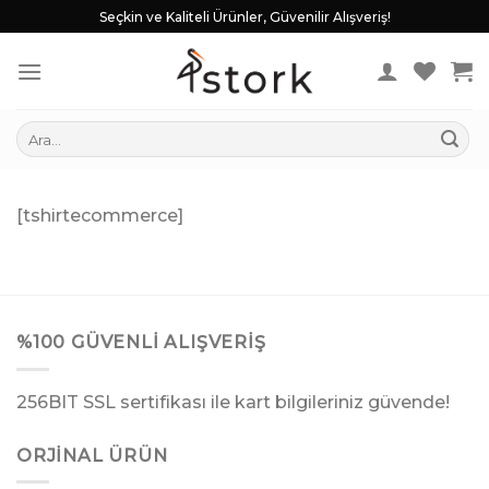
Skip
Seçkin ve Kaliteli Ürünler, Güvenilir Alışveriş!
to
content
Ara:
[tshirtecommerce]
%100 GÜVENLI ALIŞVERIŞ
256BIT SSL sertifikası ile kart bilgileriniz güvende!
ORJINAL ÜRÜN