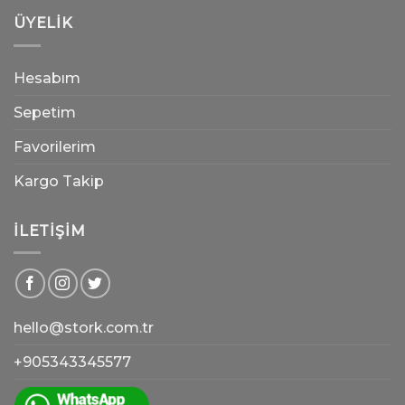
ÜYELIK
Hesabım
Sepetim
Favorilerim
Kargo Takip
İLETIŞIM
hello@stork.com.tr
+905343345577