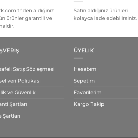
rk.com.tr'den aldığınız
Satın aldığınız ürünleri
n ürünler garantili ve
kolayca iade edebilirsiniz.
inaldir.
IŞVERIŞ
ÜYELIK
afeli Satış Sözleşmesi
Hesabım
sel veri Politikası
Sepetim
ilik ve Güvenlik
Favorilerim
nti Şartları
Kargo Takip
 Şartları