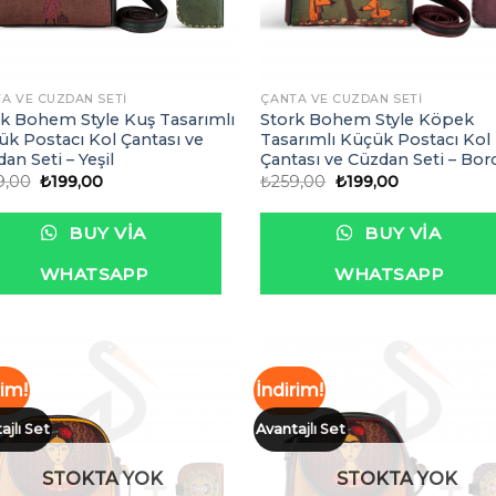
A VE CÜZDAN SETI
ÇANTA VE CÜZDAN SETI
rk Bohem Style Kuş Tasarımlı
Stork Bohem Style Köpek
k Postacı Kol Çantası ve
Tasarımlı Küçük Postacı Kol
an Seti – Yeşil
Çantası ve Cüzdan Seti – Bor
Orijinal
Şu
Orijinal
Şu
9,00
₺
199,00
₺
259,00
₺
199,00
fiyat:
andaki
fiyat:
andaki
₺259,00.
fiyat:
₺259,00.
fiyat:
₺199,00.
₺199,00.
BUY VIA
BUY VIA
WHATSAPP
WHATSAPP
rim!
İndirim!
ajlı Set
Avantajlı Set
İstek
İst
Listeme
List
Ekle
Ek
STOKTA YOK
STOKTA YOK