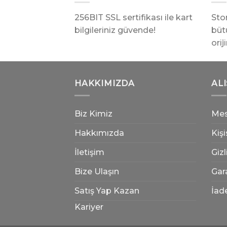
256BIT SSL sertifikası ile kart
Sto
bilgileriniz güvende!
bütü
orij
HAKKIMIZDA
AL
Biz Kimiz
Mes
Hakkımızda
Kişi
İletişim
Gizl
Bize Ulaşın
Gara
Satış Yap Kazan
İade
Kariyer