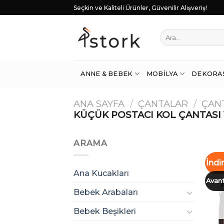
Skip
Seçkin ve Kaliteli Ürünler, Güvenilir Alışveriş!
to
content
Ara:
ANNE & BEBEK
MOBILYA
DEKORA
ANA SAYFA
/
ÇANTALAR
/
ÇAN
KÜÇÜK POSTACI KOL ÇANTASI
ARAMA
İndi
Ana Kucakları
Avant
Bebek Arabaları
Bebek Beşikleri