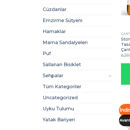
Cüzdanlar
Emzirme Sütyeni
Hamaklar
ÇANT
Stor
Mama Sandalyeleri
Tasa
Çant
Puf
₺
25
Sallanan Bisiklet
Sehpalar
Tüm Kategoriler
Uncategorized
Uyku Tulumu
İndi
Yatak Bariyeri
Avant