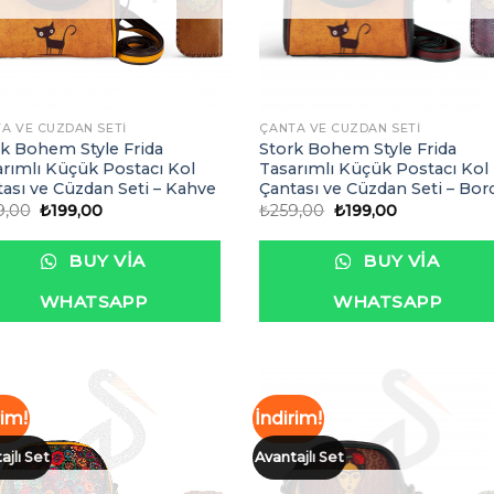
A VE CÜZDAN SETI
ÇANTA VE CÜZDAN SETI
k Bohem Style Frida
Stork Bohem Style Frida
rımlı Küçük Postacı Kol
Tasarımlı Küçük Postacı Kol
ası ve Cüzdan Seti – Kahve
Çantası ve Cüzdan Seti – Bor
Orijinal
Şu
Orijinal
Şu
9,00
₺
199,00
₺
259,00
₺
199,00
fiyat:
andaki
fiyat:
andaki
₺259,00.
fiyat:
₺259,00.
fiyat:
₺199,00.
₺199,00.
BUY VIA
BUY VIA
WHATSAPP
WHATSAPP
rim!
İndirim!
ajlı Set
Avantajlı Set
İstek
İst
Listeme
List
Ekle
Ek