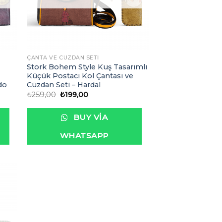
ÇANTA VE CÜZDAN SETI
Stork Bohem Style Kuş Tasarımlı
Küçük Postacı Kol Çantası ve
do
Cüzdan Seti – Hardal
Orijinal
Şu
₺
259,00
₺
199,00
fiyat:
andaki
₺259,00.
fiyat:
₺199,00.
BUY VIA
WHATSAPP
ek
eme
le