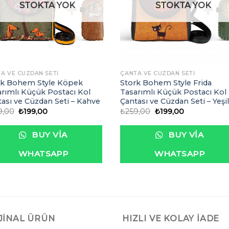
STOKTA YOK
STOKTA YOK
A VE CÜZDAN SETI
ÇANTA VE CÜZDAN SETI
rk Bohem Style Köpek
Stork Bohem Style Frida
rımlı Küçük Postacı Kol
Tasarımlı Küçük Postacı Kol
ası ve Cüzdan Seti – Kahve
Çantası ve Cüzdan Seti – Yeşi
Orijinal
Şu
Orijinal
Şu
9,00
₺
199,00
₺
259,00
₺
199,00
fiyat:
andaki
fiyat:
andaki
₺259,00.
fiyat:
₺259,00.
fiyat:
₺199,00.
₺199,00.
BUY VIA
BUY VIA
WHATSAPP
WHATSAPP
JINAL ÜRÜN
HIZLI VE KOLAY İADE