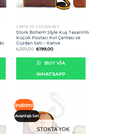
ÇANTA VE CÜZDAN SETI
Stork Bohem Style Kuş Tasarımlı
Küçük Postacı Kol Çantası ve
do
Cüzdan Seti – Kahve
Orijinal
Şu
₺
259,00
₺
199,00
fiyat:
andaki
₺259,00.
fiyat:
₺199,00.
BUY VIA
WHATSAPP
İndirim!
Avantajlı Set
ek
İstek
eme
Listeme
le
Ekle
STOKTA YOK