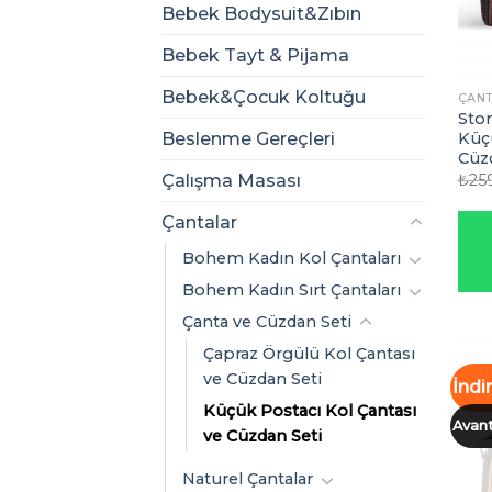
Bebek Bodysuit&Zıbın
Bebek Tayt & Pijama
Bebek&Çocuk Koltuğu
ÇANT
Sto
Küçü
Beslenme Gereçleri
Cüzd
₺
25
Çalışma Masası
Çantalar
Bohem Kadın Kol Çantaları
Bohem Kadın Sırt Çantaları
Çanta ve Cüzdan Seti
Çapraz Örgülü Kol Çantası
ve Cüzdan Seti
İndi
Küçük Postacı Kol Çantası
Avant
ve Cüzdan Seti
Naturel Çantalar