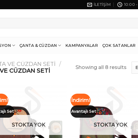
İLETIŞIM
10:00 -
SYON
ÇANTA & CÜZDAN
KAMPANYALAR
ÇOK SATANLAR
TA VE CÜZDAN SETI
/
Showing all 8 results
 VE CÜZDAN SETI
rim!
İndirim!
ajlı Set
Avantajlı Set
İstek
İst
Listeme
List
Ekle
Ek
STOKTA YOK
STOKTA YOK