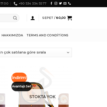
 17:00
+90 534 334 55 77
SEPET /
₺
0,00
HAKKIMIZDA
TERMS AND CONDITIONS
İndirim!
Avantajlı Set
ek
İstek
eme
Listeme
le
Ekle
STOKTA YOK