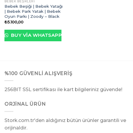
BEBEK BEŞIKLERI
Bebek Beşiği | Bebek Yatağı
| Bebek Park Yatak | Bebek
Oyun Parkı | Zoody – Black
₺
5.100,00
BUY VIA WHATSAPP
%100 GÜVENLI ALIŞVERIŞ
256BIT SSL sertifikası ile kart bilgileriniz güvende!
ORJINAL ÜRÜN
Stork.com.tr'den aldığınız bütün ürünler garantili ve
orijinaldir.