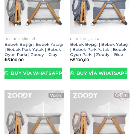
İstek
İstek
Listeme
Listeme
Ekle
Ekle
BEBEK BEŞIKLERI
BEBEK BEŞIKLERI
Bebek Beşiği | Bebek Yatağı
Bebek Beşiği | Bebek Yatağı
| Bebek Park Yatak | Bebek
| Bebek Park Yatak | Bebek
Oyun Parkı | Zoody – Gray
Oyun Parkı | Zoody – Blue
₺
5.100,00
₺
5.100,00
BUY VIA WHATSAPP
BUY VIA WHATSAPP
İstek
İstek
Listeme
Listeme
Ekle
Ekle