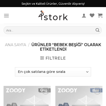
Skip
Seçkin ve Kaliteli Ürünler, Güvenilir Alışveriş!
to
content
Ara:
ANA SAYFA
/
ÜRÜNLER “BEBEK BEŞIĞI” OLARAK
ETIKETLENDI
FILTRELE