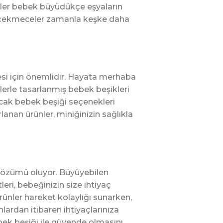
celer bebek büyüdükçe eşyaların
üz çekmeceler zamanla keşke daha
mesi için önemlidir. Hayata merhaba
klerle tasarlanmış bebek beşikleri
acak bebek beşiği seçenekleri
rlanan ürünler, miniğinizin sağlıkla
 çözümü oluyor. Büyüyebilen
leri, bebeğinizin size ihtiyaç
rünler hareket kolaylığı sunarken,
lardan itibaren ihtiyaçlarınıza
ek beşiği ile güvende olmasını,