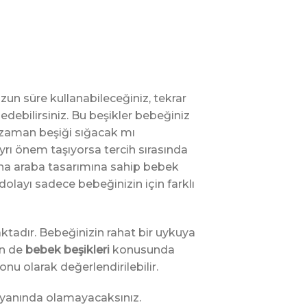
Uzun süre kullanabileceğiniz, tekrar
debilirsiniz. Bu beşikler bebeğiniz
 zaman beşiği sığacak mı
ayrı önem taşıyorsa tercih sırasında
a ona araba tasarımına sahip bebek
dolayı sadece bebeğinizin için farklı
tadır. Bebeğinizin rahat bir uykuya
in de
bebek beşikleri
konusunda
u olarak değerlendirilebilir.
 yanında olamayacaksınız.