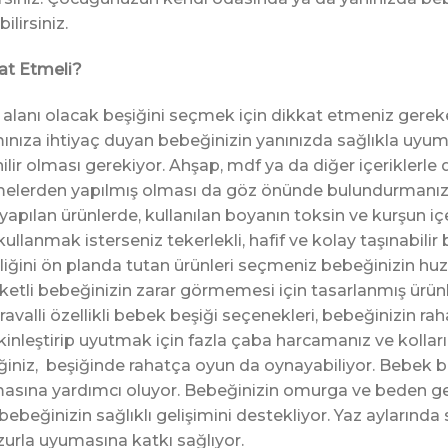
ilirsiniz.
at Etmeli?
u alanı olacak beşiğini seçmek için dikkat etmeniz gerek
ınıza ihtiyaç duyan bebeğinizin yanınızda sağlıkla uyum
lir olması gerekiyor. Ahşap, mdf ya da diğer içeriklerle 
elerden yapılmış olması da göz önünde bulundurmanız g
yapılan ürünlerde, kullanılan boyanın toksin ve kurşun i
llanmak isterseniz tekerlekli, hafif ve kolay taşınabilir 
ğini ön planda tutan ürünleri seçmeniz bebeğinizin huzur
etli bebeğinizin zarar görmemesi için tasarlanmış ürün
teravalli özellikli bebek beşiği seçenekleri, bebeğinizin 
akinleştirip uyutmak için fazla çaba harcamanız ve kollar
niz, beşiğinde rahatça oyun da oynayabiliyor. Bebek be
asına yardımcı oluyor. Bebeğinizin omurga ve beden ge
eğinizin sağlıklı gelişimini destekliyor. Yaz aylarında 
zurla uyumasına katkı sağlıyor.