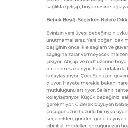
sağlıkla gelişip, büyümesini sağlayab
Bebek Beşiği Seçerken Nelere Dikk
Evinizin yeni üyesi bebeğinizin uyk
unutmamalısınız. Yeni doğan, bakım
beşiğinin öncelikle sağlam ve güveni
sağlığına zarar vermeyecek malzem
çıkıyor. Ahşap ve mdf üzerine boya 
da önem kazanıyor. Faklı odalarda ku
kolaylaştırıyor. Çocuğunuzun güvenli
oluyor. Hayata merakla bakan, harek
mutluluğunu artırıyor. Sallanır, tah
kolaylaştırıyor. Küçük bebeğinizi s
gerekmiyor. Giderek büyüyen bebeği
çocuğunuzun huzurlu bir uyku uyum
seçenekleri, günden güne büyüyen beb
cibinlikli modeller, çocuğunuzun hu