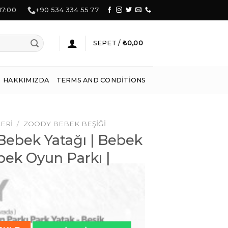
 17:00
+90 534 334 55 77
SEPET /
₺
0,00
HAKKIMIZDA
TERMS AND CONDITIONS
ERI
/
ZOODY BEBEK BEŞIĞI
 Bebek Yatağı | Bebek
bek Oyun Parkı |
 | Bebek Park Yatak | Bebek Oyun Parkı | Zoody - Coffee adet