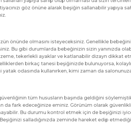
 sallanan yapıya sahip olup olmaması da sizin tercihleri
htiyacınızı göz önüne alarak beşiğin sallanabilir yapıya s
iz.
zün önünde olmasını isteyeceksiniz. Genellikle bebeğin
niz. Bu gibi durumlarda bebeğinizin sizin yanınızda olab
alzeme, tekerlekli ayaklar ve katlanabilir dizayn dikkat
elliklerden birkaç tanesi beşiğinizde bulunuyorsa, kolaylı
iği yatak odasında kullanırken, kimi zaman da salonunuza
üvenliğinin tüm hususların başında geldiğini söylemiştik
n da fark edeceğinize eminiz. Görünüm olarak güvenlikli
yabilir. Bu durumu kontrol etmek için de beşiğinizi iyice 
z. Beşiğinizi salladığınızda zeminde hareket edip etmedi