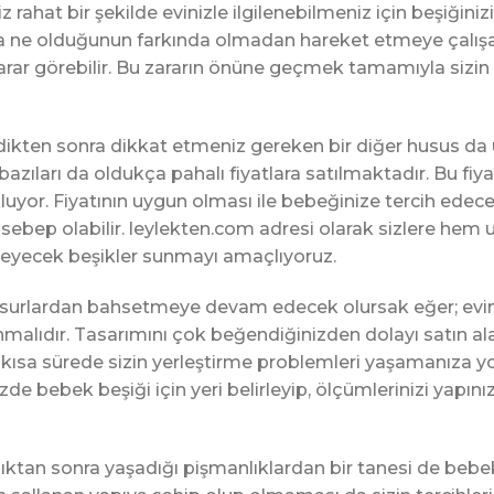
rahat bir şekilde evinizle ilgilenebilmeniz için beşiğini
a ne olduğunun farkında olmadan hareket etmeye çalışa
rar görebilir. Bu zararın önüne geçmek tamamıyla sizin 
edikten sonra dikkat etmeniz gereken bir diğer husus da
azıları da oldukça pahalı fiyatlara satılmaktadır. Bu fiya
luyor. Fiyatının uygun olması ile bebeğinize tercih ede
sebep olabilir. leylekten.com adresi olarak sizlere hem 
meyecek beşikler sunmayı amaçlıyoruz.
unsurlardan bahsetmeye devam edecek olursak eğer; evini
malıdır. Tasarımını çok beğendiğinizden dolayı satın alac
ı kısa sürede sizin yerleştirme problemleri yaşamanıza 
zde bebek beşiği için yeri belirleyip, ölçümlerinizi yap
ıktan sonra yaşadığı pişmanlıklardan bir tanesi de bebek