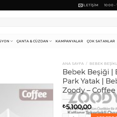
İLETIŞIM
10:00 -
SYON
ÇANTA & CÜZDAN
KAMPANYALAR
ÇOK SATANLAR
ANA SAYFA
/
BEBEK BEŞIKL
Bebek Beşiği |
Park Yatak | Be
Zoody – Coffee
İstek
Listeme
Ekle
5.100,00
₺
Bebek Beşiği | Bebek Yatağı