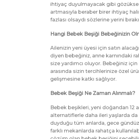
ihtiyaç duyulmayacak gibi gözükse d
artmasıyla beraber birer ihtiyaç h
fazlası olsaydı sözlerine yerini bırakı
Hangi Bebek Beşiği Bebeğinizin Ol
Ailenizin yeni üyesi için satın alac
diyen bebeğiniz, anne karnındaki rah
size yardımcı oluyor. Bebeğiniz içi
arasında sizin tercihlerinize özel ürü
gelişmesine katkı sağlıyor.
Bebek Beşiği Ne Zaman Alınmalı?
Bebek beşikleri, yeni doğandan 12 a
alternatiflerle daha ileri yaşlarda d
duyduğu tüm anlarda, gece gündüz ya
farklı mekanlarda rahatça kullanılabi
çözüm olan bebek beşiğini seçebili