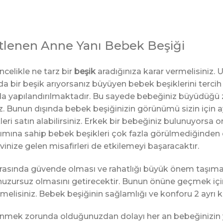
itlenen Anne Yanı Bebek Beşiği
celikle ne tarz bir
beşik
aradığınıza karar vermelisiniz. 
 bir beşik arıyorsanız büyüyen bebek beşiklerini tercih e
da yapılandırılmaktadır. Bu sayede bebeğiniz büyüdüğü
iniz. Bunun dışında bebek beşiğinizin görünümü sizin için 
leri satın alabilirsiniz. Erkek bir bebeğiniz bulunuyors
sarımına sahip bebek beşikleri çok fazla görülmediğinden 
nize gelen misafirleri de etkilemeyi başaracaktır.
asında güvende olması ve rahatlığı büyük önem taşımak
uzursuz olmasını getirecektir. Bunun önüne geçmek iç
isiniz. Bebek beşiğinin sağlamlığı ve konforu 2 ayrı kon
lenmek zorunda olduğunuzdan dolayı her an bebeğinizin