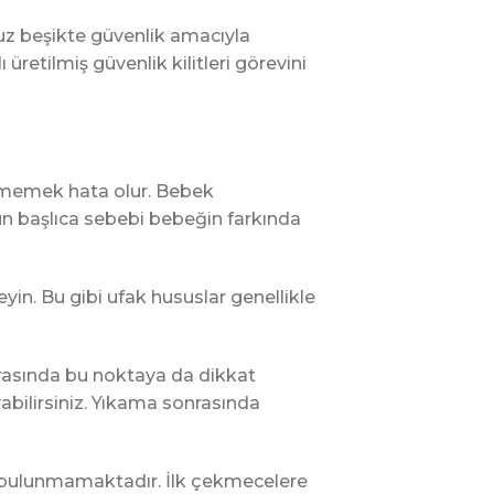
nuz beşikte güvenlik amacıyla
üretilmiş güvenlik kilitleri görevini
nmemek hata olur. Bebek
nun başlıca sebebi bebeğin farkında
in. Bu gibi ufak hususlar genellikle
sırasında bu noktaya da dikkat
yabilirsiniz. Yıkama sonrasında
r bulunmamaktadır. İlk çekmecelere