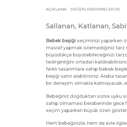
AÇIKLAMA
DEĞERLENDIRMELER (0)
Sallanan, Katlanan, Sab
Bebek beşiği
seçiminizi yaparken ön
masraf yapmak istemediğiniz tarz da
büyüdükçe büyütebileceğinizi tarz
tedirginliğini ortadan kaldırabilirs
farklı tasarımlara sahip bebek beşik
beşiği satın alabilirsiniz. Araba ta
bir deneyim olmakla kalmayacak, evi
Bebeğiniz doğduktan sonra uyku sır
sahip olmaması beraberinde gece h
seçim yaparken büyük özen göstermel
Hem bebeğinizle, hem de evle ilgi