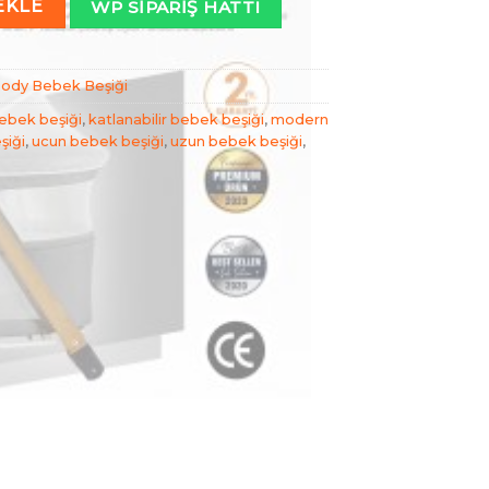
EKLE
WP SIPARIŞ HATTI
ody Bebek Beşiği
ebek beşiği
,
katlanabilir bebek beşiği
,
modern
şiği
,
ucun bebek beşiği
,
uzun bebek beşiği
,