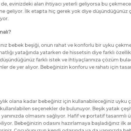
e, evinizdeki alan ihtiyacı yeterli geliyorsa bu çekme
aline geliyor. İlk etapta hiç gerek yok diye düşündüğün
yor.
malı?
ağınız bebek beşiği, onun rahat ve konforlu bir uyku çek
atlığı yatağında yatarken de hissetsin diye farklı özelli
n düşündüğünüz farklı istek ve ihtiyaçlarınıza çözüm bul
nler de yer alıyor. Bebeğinizin konforu ve rahatı için tasa
ylık olana kadar bebeğiniz için kullanabileceğiniz uyku
a kullanılabilen seçenekler de bulunuyor. Beşik yatak çeşit
nınızda olmasını sağlıyor. Hafif ve portatif tasarımlı ü
liyor. Bebeğinizin odasını hazırlamaya başladığınız ilk an
rsiniz. Çocuğunuzun kendi odasında ya da yanınızda beb