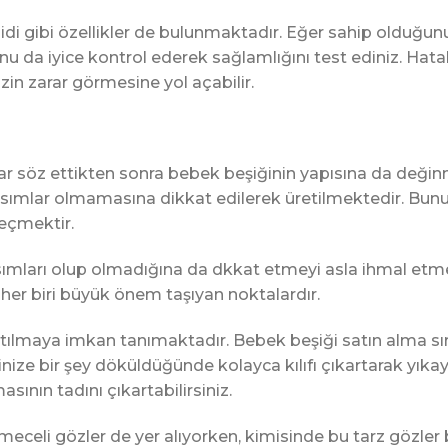
lidi gibi özellikler de bulunmaktadır. Eğer sahip olduğu
nu da iyice kontrol ederek sağlamlığını test ediniz. Hatalı 
in zarar görmesine yol açabilir.
ar söz ettikten sonra bebek beşiğinin yapısına da deği
i kısımlar olmamasına dikkat edilerek üretilmektedir. Bu
eçmektir.
sımları olup olmadığına da dkkat etmeyi asla ihmal etmey
n her biri büyük önem taşıyan noktalardır.
ıkartılmaya imkan tanımaktadır. Bebek beşiği satın alma 
inize bir şey döküldüğünde kolayca kılıfı çıkartarak yıka
ının tadını çıkartabilirsiniz.
meceli gözler de yer alıyorken, kimisinde bu tarz gözle