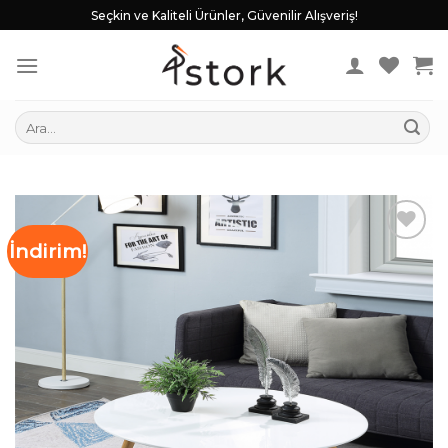
Skip
Seçkin ve Kaliteli Ürünler, Güvenilir Alışveriş!
to
content
Ara:
İndirim!
İstek
Listeme
Ekle