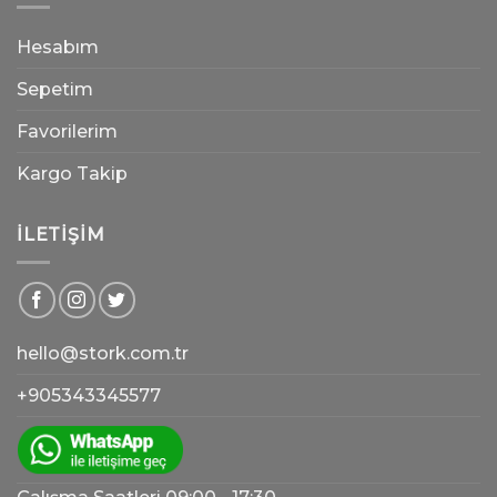
Hesabım
Sepetim
Favorilerim
Kargo Takip
İLETIŞIM
hello@stork.com.tr
+905343345577