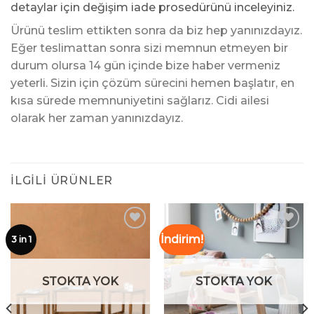
detaylar için değişim iade prosedürünü inceleyiniz.
Ürünü teslim ettikten sonra da biz hep yanınızdayız.
Eğer teslimattan sonra sizi memnun etmeyen bir
durum olursa 14 gün içinde bize haber vermeniz
yeterli. Sizin için çözüm sürecini hemen başlatır, en
kısa sürede memnuniyetini sağlarız. Cidi ailesi
olarak her zaman yanınızdayız.
İLGILI ÜRÜNLER
İndirim!
3 in 1
İstek
İstek
Listeme
Listeme
STOKTA YOK
STOKTA YOK
Ekle
Ekle