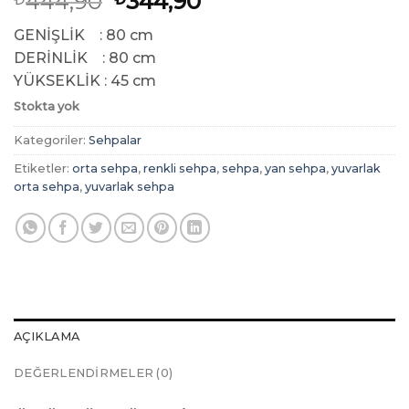
Orijinal
Şu
444,90
344,90
fiyat:
andaki
GENİŞLİK : 80 cm
₺444,90.
fiyat:
DERİNLİK : 80 cm
₺344,90.
YÜKSEKLİK : 45 cm
Stokta yok
Kategoriler:
Sehpalar
Etiketler:
orta sehpa
,
renkli sehpa
,
sehpa
,
yan sehpa
,
yuvarlak
orta sehpa
,
yuvarlak sehpa
AÇIKLAMA
DEĞERLENDIRMELER (0)