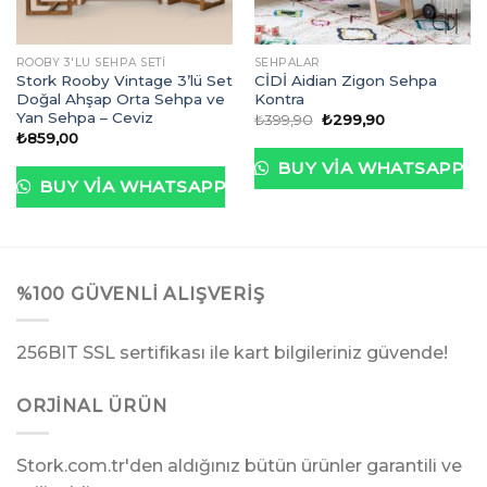
ROOBY 3'LÜ SEHPA SETI
SEHPALAR
Stork Rooby Vintage 3’lü Set
CİDİ Aidian Zigon Sehpa
Doğal Ahşap Orta Sehpa ve
Kontra
Yan Sehpa – Ceviz
Orijinal
Şu
₺
399,90
₺
299,90
fiyat:
andaki
₺
859,00
₺399,90.
fiyat:
₺299,90.
BUY VIA WHATSAPP
BUY VIA WHATSAPP
%100 GÜVENLI ALIŞVERIŞ
256BIT SSL sertifikası ile kart bilgileriniz güvende!
ORJINAL ÜRÜN
Stork.com.tr'den aldığınız bütün ürünler garantili ve