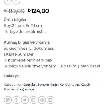
Orijinal
Şu
189,00
124,00
₺
₺
fiyat:
andaki
Ürün bilgileri
₺189,00.
fiyat:
Boy:24 cm. En:21 cm
₺124,00.
Türkiye’de üretilmiştir.
Kumaş bilgisi ve yıkama
Su geçirmez. El dokuması.
1.Kalite Suni Deri.
İç bölmede fermuarlı cep
Su bazlı ve eskitme yöntemi ile basılmış olan baskı
Stokta yok
Kategoriler:
Çantalar
,
Bohem Kadın Kol Çantaları
,
Küçük
Postacı Kol Çantası