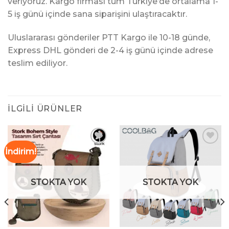
veriyoruz. Kargo firması tüm Türkiye’de ortalama 1-
5 iş günü içinde sana siparişini ulaştıracaktır.
Uluslararası gönderiler PTT Kargo ile 10-18 günde,
Express DHL gönderi de 2-4 iş günü içinde adrese
teslim ediliyor.
İLGILI ÜRÜNLER
İndirim!
İstek
İstek
Listeme
Listeme
STOKTA YOK
STOKTA YOK
Ekle
Ekle