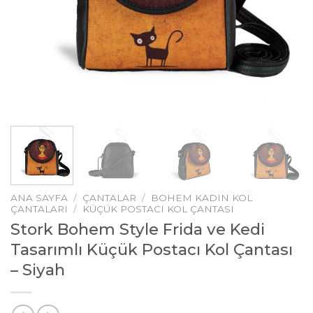
ANA SAYFA
/
ÇANTALAR
/
BOHEM KADIN KOL
ÇANTALARI
/
KÜÇÜK POSTACI KOL ÇANTASI
Stork Bohem Style Frida ve Kedi
Tasarımlı Küçük Postacı Kol Çantası
– Siyah