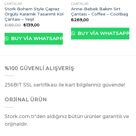
ÇANTALAR
ÇANTALAR
Stork Bohem Style Çapraz
Anne-Bebek Bakım Sırt
Örgülü Karamık Tasarımlı Kol
Çantası – Coffee – CoolBag
Çantası – Yeşil
₺
269,00
Orijinal
Şu
₺
189,00
₺
139,00
fiyat:
andaki
₺189,00.
fiyat:
BUY VIA WHATSAPP
₺139,00.
BUY VIA WHATSAPP
%100 GÜVENLI ALIŞVERIŞ
256BIT SSL sertifikası ile kart bilgileriniz güvende!
ORJINAL ÜRÜN
Stork.com.tr'den aldığınız bütün ürünler garantili ve
orijinaldir.