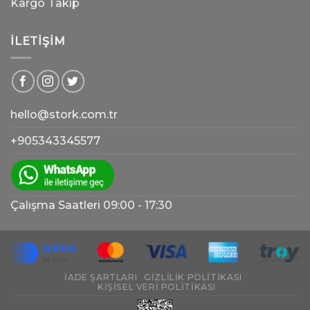
Kargo Takip
İLETIŞIM
hello@stork.com.tr
+905343345577
Çalışma Saatleri 09:00 - 17:30
İADE ŞARTLARI
GIZLILIK POLITIKASI
KIŞISEL VERI POLITIKASI