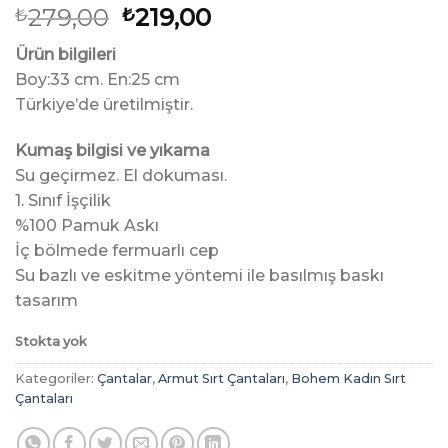
Orijinal
Şu
279,00
219,00
₺
₺
fiyat:
andaki
Ürün bilgileri
₺279,00.
fiyat:
Boy:33 cm. En:25 cm
₺219,00.
Türkiye’de üretilmiştir.
Kumaş bilgisi ve yıkama
Su geçirmez. El dokuması.
1. Sınıf İşçilik
%100 Pamuk Askı
İç bölmede fermuarlı cep
Su bazlı ve eskitme yöntemi ile basılmış baskı
tasarım
Stokta yok
Kategoriler:
Çantalar
,
Armut Sırt Çantaları
,
Bohem Kadın Sırt
Çantaları