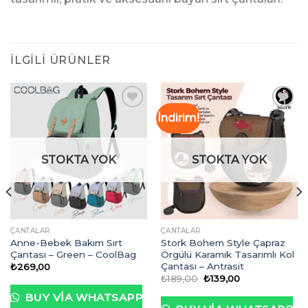
İLGILI ÜRÜNLER
İndirim!
İstek
İstek
Listeme
Listeme
STOKTA YOK
STOKTA YOK
Ekle
Ekle
ÇANTALAR
ÇANTALAR
Anne-Bebek Bakım Sırt
Stork Bohem Style Çapraz
Çantası – Green – CoolBag
Örgülü Karamık Tasarımlı Kol
Çantası – Antrasit
₺
269,00
Orijinal
Şu
₺
189,00
₺
139,00
fiyat:
andaki
₺189,00.
fiyat:
BUY VIA WHATSAPP
₺139,00.