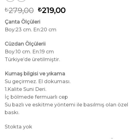
Orijinal
Şu
279,00
219,00
₺
₺
fiyat:
andaki
Çanta Ölçüleri
₺279,00.
fiyat:
Boy:23 cm. En:20 cm
₺219,00.
Cüzdan Ölçülerii
Boy:10 cm. En:19 cm
Türkiye’de üretilmiştir.
Kumaş bilgisi ve yıkama
Su geçirmez. El dokuması.
1.Kalite Suni Deri.
İç bölmede fermuarlı cep
Su bazlı ve eskitme yöntemi ile basılmış olan özel
baskı.
Stokta yok