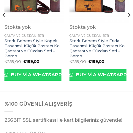
Stokta yok
Stokta yok
ÇANTA VE CÜZDAN SETI
ÇANTA VE CÜZDAN SETI
Stork Bohem Style Köpek
Stork Bohem Style Frida
Tasarımlı Küçük Postacı Kol
Tasarımlı Küçük Postacı Kol
Çantası ve Cüzdan Seti –
Çantası ve Cüzdan Seti –
Bordo
Bordo
Orijinal
Şu
Orijinal
Şu
₺
259,00
₺
199,00
₺
259,00
₺
199,00
fiyat:
andaki
fiyat:
andaki
₺259,00.
fiyat:
₺259,00.
fiyat:
₺199,00.
₺199,00.
BUY VIA WHATSAPP
BUY VIA WHATSAPP
%100 GÜVENLI ALIŞVERIŞ
256BIT SSL sertifikası ile kart bilgileriniz güvende!