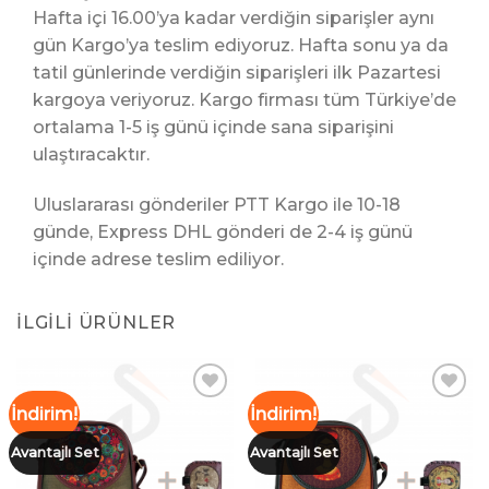
Hafta içi 16.00’ya kadar verdiğin siparişler aynı
gün Kargo’ya teslim ediyoruz. Hafta sonu ya da
tatil günlerinde verdiğin siparişleri ilk Pazartesi
kargoya veriyoruz. Kargo firması tüm Türkiye’de
ortalama 1-5 iş günü içinde sana siparişini
ulaştıracaktır.
Uluslararası gönderiler PTT Kargo ile 10-18
günde, Express DHL gönderi de 2-4 iş günü
içinde adrese teslim ediliyor.
İLGILI ÜRÜNLER
İndirim!
İndirim!
İstek
İstek
Avantajlı Set
Avantajlı Set
Listeme
Listeme
Ekle
Ekle