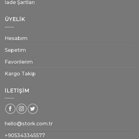
İade Şartları
ÜYELIK
Hesabım
Sepetim
Favorilerim
Kargo Takip
İLETIŞIM
hello@stork.com.tr
+905343345577