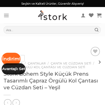
Skip
Seçkin ve Kaliteli Ürünler, Güvenilir Alışveriş!
to
content
Ara:
İndirim!
ANA SAYFA
/
ÇANTALAR
/
ÇANTA VE CÜZDAN SETI
/
ÇAPRAZ ÖRGÜLÜ KOL ÇANTASI VE CÜZDAN SETI
İstek
Avantajlı Set
Stork Bohem Style Küçük Prens
Listeme
Ekle
Tasarımlı Çapraz Örgülü Kol Çantası
ve Cüzdan Seti – Yeşil