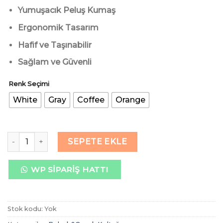
Yumuşacık Peluş Kumaş
Ergonomik Tasarım
Hafif ve Taşınabilir
Sağlam ve Güvenli
Renk Seçimi
White
Gray
Coffee
Orange
Stork Peluzi Bebek & Çocuk Oturma Koltuğu - Çocuklar İçi
SEPETE EKLE
WP SIPARIŞ HATTI
Stok kodu:
Yok