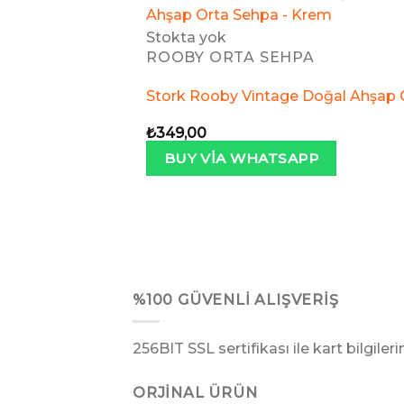
Stokta yok
ROOBY ORTA SEHPA
İstek
Listeme
Stork Rooby Vintage Doğal Ahşap 
Ekle
₺
349,00
BUY VIA WHATSAPP
%100 GÜVENLI ALIŞVERIŞ
256BIT SSL sertifikası ile kart bilgiler
ORJINAL ÜRÜN