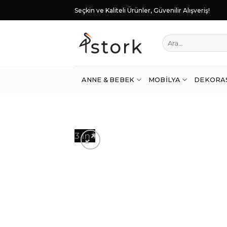
Skip
Seçkin ve Kaliteli Ürünler, Güvenilir Alışveriş!
to
content
Ara:
ANNE & BEBEK
MOBILYA
DEKORA
3 in 1