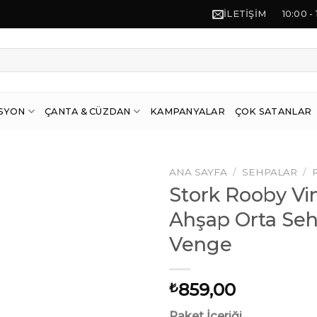
İLETIŞIM
10:00 -
SYON
ÇANTA & CÜZDAN
KAMPANYALAR
ÇOK SATANLAR
ANA SAYFA
/
SEHPALAR
/
Stork Rooby Vin
Ahşap Orta Seh
Venge
İstek
Listeme
Ekle
859,00
₺
Paket İçeriği