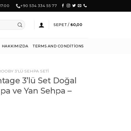
 17:00
+90 534 334 55 77
SEPET /
₺
0,00
HAKKIMIZDA
TERMS AND CONDITIONS
ROOBY 3'LÜ SEHPA SETI
tage 3’lü Set Doğal
pa ve Yan Sehpa –