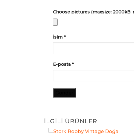
Choose pictures (maxsize: 2000kB, ma
İsim
*
E-posta
*
İLGILI ÜRÜNLER