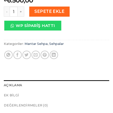
6.500,00
Kuvark Modern Mantar Sehpa - Yan Sehpa Üçlü Set Siyah a
SEPETE EKLE
WP SIPARIŞ HATTI
Kategoriler:
Mantar Sehpa
,
Sehpalar
AÇIKLAMA
EK BILGI
DEĞERLENDIRMELER (0)