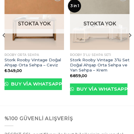
3 in 1
İstek
İstek
Listeme
Listeme
STOKTA YOK
STOKTA YOK
Ekle
Ekle
ROOBY ORTA SEHPA
ROOBY 3'LÜ SEHPA SETI
Stork Rooby Vintage Doğal
Stork Rooby Vintage 3’lü Set
Ahşap Orta Sehpa – Ceviz
Doğal Ahşap Orta Sehpa ve
Yan Sehpa – Krem
₺
349,00
₺
859,00
BUY VIA WHATSAPP
BUY VIA WHATSAPP
%100 GÜVENLI ALIŞVERIŞ